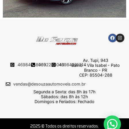
Av. Tupi, 943
46984058009
4632250043
46984091314
Bairro – Vila Isabel - Pato
Branco - PR
CEP: 85504-288
vendas@desouzaautomoveis.com.br
Segunda a Sexta: das 8h às 17h
Sábados: das 8h às 12h
Domingos e Feriados: Fechado
2025 © Todos os direitos reservados.