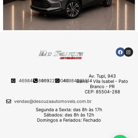
Av. Tupi, 943
46984058009
4632250043
46984091314
Bairro – Vila Isabel - Pato
Branco - PR
CEP: 85504-288
vendas@desouzaautomoveis.com.br
Segunda a Sexta: das 8h às 17h
Sábados: das 8h às 12h
Domingos e Feriados: Fechado