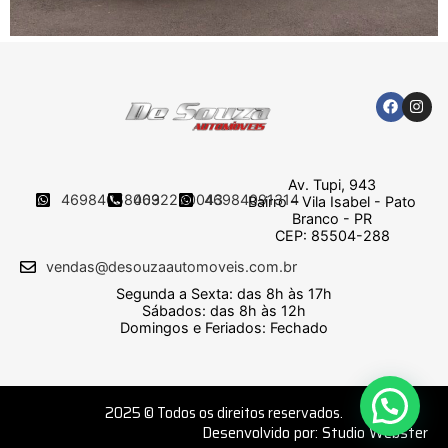
Av. Tupi, 943
46984058009
4632250043
46984091314
Bairro – Vila Isabel - Pato
Branco - PR
CEP: 85504-288
vendas@desouzaautomoveis.com.br
Segunda a Sexta: das 8h às 17h
Sábados: das 8h às 12h
Domingos e Feriados: Fechado
2025 © Todos os direitos reservados.
Desenvolvido por: Studio Webster